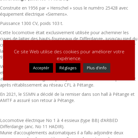
Construite en 1956 par « Henschel » sous le numéro 25428 avec
équipement électrique «Siemens».
Puissance 1300 CV, poids 103 t.
Cette locomotive était exclusivement utilisée pour acheminer les
cuves de laitier des hauts-fourneaux de Differdange, jusqu’au pied du
crassier située près de Sanem. Pour monter les cuves sur le crassier
la traction vapeur No 12 (préservée) et No 14 (identique à Anna No
Ce site Web utilise des cookies pour améliorer votre
9) prenait la relève jusqu’en 1973.
expérience.
Vu son poids et ses dimension un transfert routier aurait été difficile
Acceptér
Réglages
Plus d'info
et onéreux. La locomotive après remise en état sommaire aux
ateliers CFL de Pétange n’a pu rejoindre le Fond-de-Gras qu’en 2002
après rétablissement au réseau CFL à Pétange.
En 2021, le SSMN a décidé de la remiser dans son hall à Pétange et
AMTF a assuré son retour à Pétange.
Locomotive électrique No 1 à 4 essieux (type BB) d’ARBED
Differdange (anc. No 11 HADIR).
Munie d’accouplements automatiques il a fallu adjoindre deux